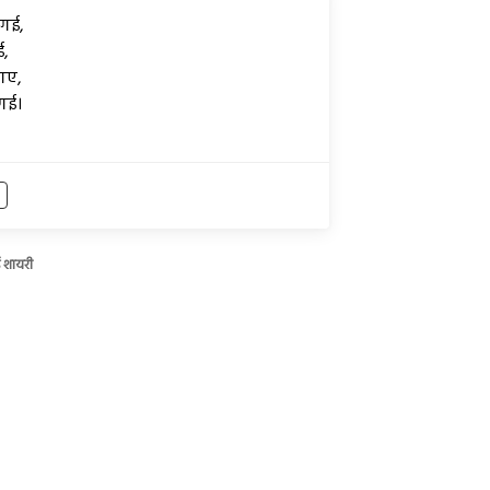
 गई,
ई,
गए,
गई।
ई शायरी