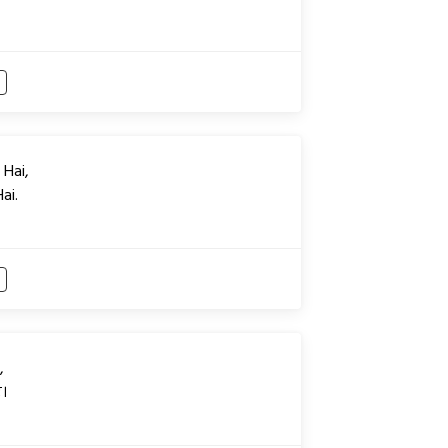
 Hai,
ai.
,
।