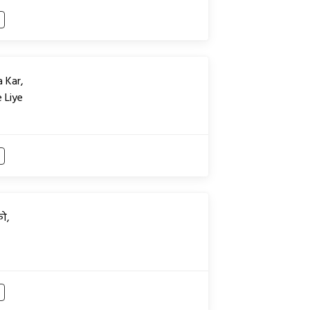
 Kar,
 Liye
ो,