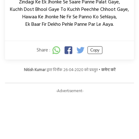
Zindagi Ke Ek Jhonke Se Saare Panne Palat Gaye,
Kuchh Dost Bhool Gaye To Kuchh Peechhe Chhoot Gaye,
Hawaa Ke Jhonke Ne Fir Se Panno Ko Sehlaya,
Ek Baar Fir Dekho Pehle Panne Par Le Aaya.
Share :
Copy
Nitish Kumar
द्वारा दिनाँक 26-04-2020 को प्रस्तुत •
कमेन्ट करें
-Advertisement-