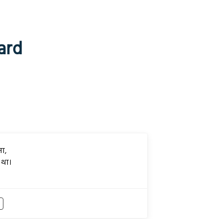
ard
ना,
 था।