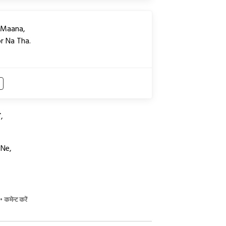
n Maana,
r Na Tha.
े,
 Ne,
•
कमेन्ट करें