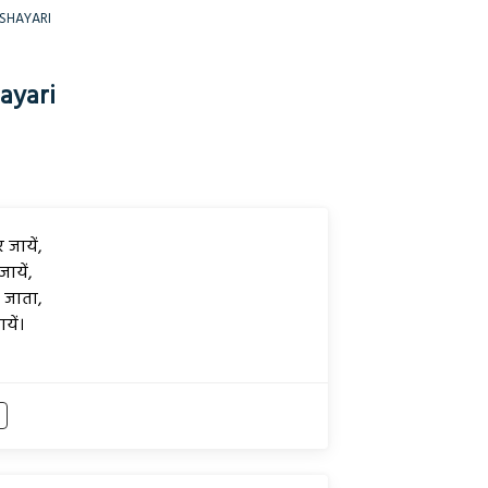
AD SHAYARI
hayari
 जायें,
ायें,
 जाता,
यें।