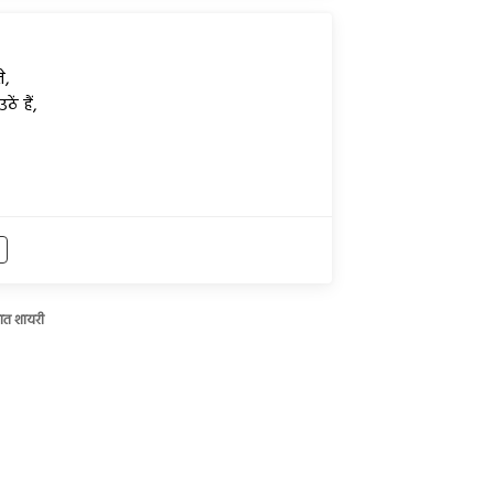
,
े,
ं हैं,
भात शायरी