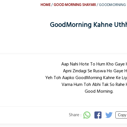
HOME
GOOD MORNING SHAYARI
GOODMORNING K
GoodMorning Kahne Uthh
Aap Nahi Hote To Hum Kho Gaye 
Apni Zindagi Se Ruswa Ho Gaye H
Yeh Toh Aapko GoodMorning Kahne Ke Liy
Varna Hum Toh Abhi Tak So Rahe 
Good Morning.
Share :
Copy