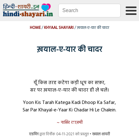
HOME
KHYAAL SHAYARI
ख़याल-ए-यार की चादर
ख़याल-ए-यार की चादर
यूँ
किस
तरह
कटेगा
कड़ी
धूप
का
सफ़र,
सर
पर
ख़याल-ए-यार
की
चादर
ही
ले
चलें।
Yoon Kis Tarah Katega Kadi Dhoop Ka Safar,
Sar Par Khayal-e-Yaar Ki Chadar Hi Le Chalein.
नासिर काज़मी
एडमिन
द्वारा दिनाँक 04-11-2021 को प्रस्तुत •
ख्याल शायरी